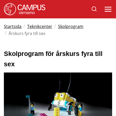
Sök
Öppna
på
mobil
Varnamo.se
/
/
Startsida
Teknikcenter
Skolprogram
/
Årskurs fyra till sex
Skolprogram för årskurs fyra till 
sex