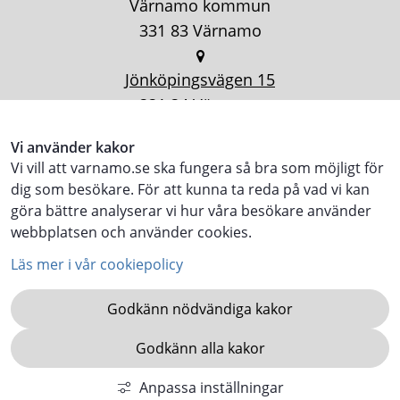
Värnamo kommun
331 83 Värnamo
Jönköpingsvägen 15
331 34 Värnamo
Vi använder kakor
Vi vill att varnamo.se ska fungera så bra som möjligt för
dig som besökare. För att kunna ta reda på vad vi kan
göra bättre analyserar vi hur våra besökare använder
webbplatsen och använder cookies.
Läs mer i vår cookiepolicy
Godkänn nödvändiga kakor
Godkänn alla kakor
KOMMUN.VARNAMO.SE
Anpassa inställningar