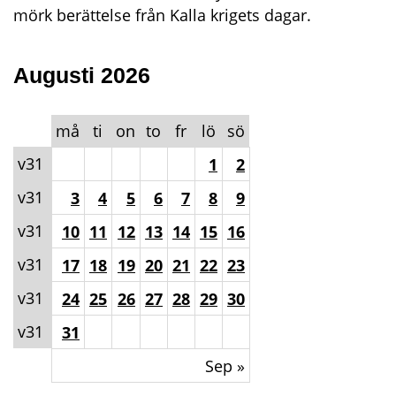
mörk berättelse från Kalla krigets dagar.
Augusti
2026
må
ti
on
to
fr
lö
sö
v31
1
2
v31
3
4
5
6
7
8
9
v31
10
11
12
13
14
15
16
v31
17
18
19
20
21
22
23
v31
24
25
26
27
28
29
30
v31
31
Sep »