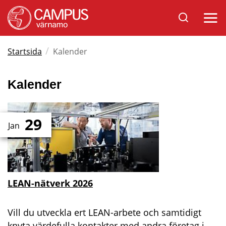
Sök
Öppna
på
mobil
Varnamo.se
/
Startsida
Kalender
Kalender
29
Jan
LEAN-nätverk 2026
Vill du utveckla ert LEAN-arbete och samtidigt
knyta värdefulla kontakter med andra företag i