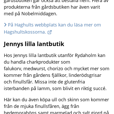
gårdsbutiken går också att beställa hem. Flera av 
produkterna från gårdsbutiken har även varit 
med på Nobelmiddagen.
På Haghults webbplats kan du läsa mer om 
Hagshultskossorna.
Jennys lilla lantbutik
Hos Jennys lilla lantbutik utanför Rydaholm kan 
du handla charkprodukter som 
falukorv, medwurst, chorizo och mycket mer som 
kommer från gårdens fjällkor, linderödsgrisar 
och finullsfår. Missa inte de glutenfria 
isterbanden på lamm, som blivit en riktig succé.
Här kan du även köpa ull och skinn som kommer 
från de mjuka finullsfåren, ägg från 
hedemorahöns samt marmelad och sylt gjord på 