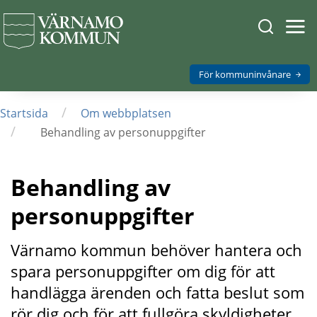
Sök
Öpp
men
på
mob
Varnamo.
För kommuninvånare
/
Startsida
Om webbplatsen
/
Behandling av personuppgifter
Behandling av 
personuppgifter
Värnamo kommun behöver hantera och 
spara personuppgifter om dig för att 
handlägga ärenden och fatta beslut som 
rör dig och för att fullgöra skyldigheter 