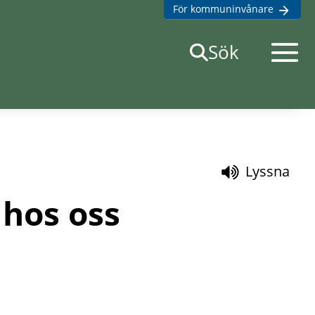
För kommuninvånare
Öppna
Sök
mobilme
Lyssna
 hos oss