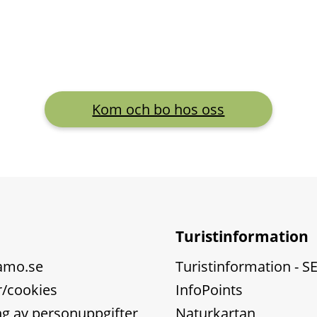
Kom och bo hos oss
Turistinformation
amo.se
Turistinformation - S
/cookies
InfoPoints
g av personuppgifter
Naturkartan