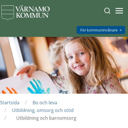
Sök
Öpp
men
på
mob
Varnamo.
För kommuninvånare
/
Startsida
Bo och leva
/
Utbildning, omsorg och stöd
/
Utbildning och barnomsorg