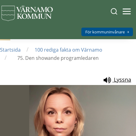
Sök
Öpp
men
på
mob
Varnamo.
För kommuninvånare
/
Startsida
100 rediga fakta om Värnamo
/
75. Den showande programledaren
Lyssna