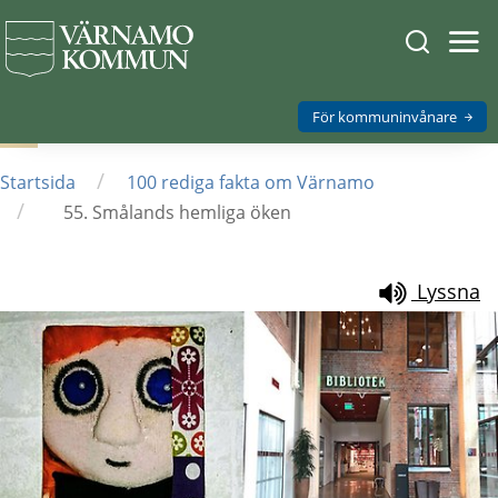
Sök
Öpp
men
på
mob
Varnamo.
För kommuninvånare
/
Startsida
100 rediga fakta om Värnamo
/
55. Smålands hemliga öken
Lyssna