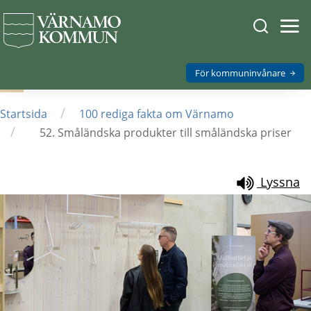
Sök
Öpp
men
på
mob
Varnamo.
För kommuninvånare
/
Startsida
100 rediga fakta om Värnamo
/
52. Småländska produkter till småländska priser
Lyssna