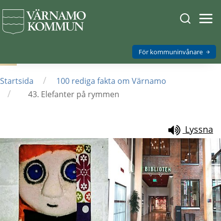
Sök
Öpp
men
på
mob
Varnamo.
För kommuninvånare
/
Startsida
100 rediga fakta om Värnamo
/
43. Elefanter på rymmen
Lyssna