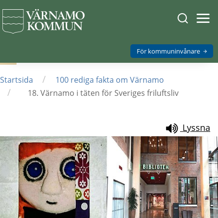
Sök
Öpp
men
på
mob
Varnamo.
För kommuninvånare
/
Startsida
100 rediga fakta om Värnamo
/
18. Värnamo i täten för Sveriges friluftsliv
Lyssna