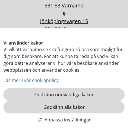
331 83 Värnamo
Jönköpingsvägen 15
331 34 Värnamo
Vi använder kakor
Vi vill att varnamo.se ska fungera så bra som möjligt för
dig som besökare. För att kunna ta reda på vad vi kan
göra bättre analyserar vi hur våra besökare använder
webbplatsen och använder cookies.
Läs mer i vår cookiepolicy
Godkänn nödvändiga kakor
Godkänn alla kakor
KOMMUN.VARNAMO.SE
Anpassa inställningar
VARNAMO.SE