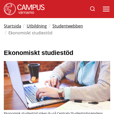
Sök
Öppna
på
mobil
Varnamo.se
/
/
Startsida
Utbildning
Studentwebben
/
Ekonomiskt studiestöd
Ekonomiskt studiestöd
Ekonomisk studiestöd söker du på Centrala Studiestödsnämdens