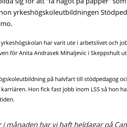
bilda sig för att ”få något på papper” som
 hon yrkeshögskoleutbildningen Stödpeda
amo.
yrkeshögskolan har varit ute i arbetslivet och job
ven för Anita Andrasek Mihaljevic i Skeppshult ut
gskoleutbildning på halvfart till stödpedagog oc
 karriären. Hon fick fast jobb inom LSS så hon ha
tiden.
r i månaden har vi haft heldagar på Ca