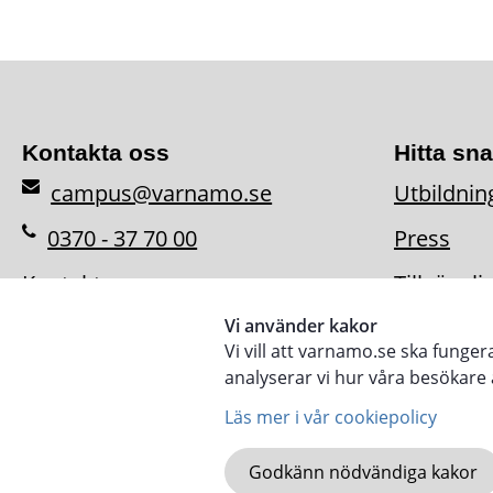
Kontakta oss
Hitta sn
campus@varnamo.se
Utbildnin
0370 - 37 70 00
Press
Kontaktpersoner
Tillgängl
Vi använder kakor
Vi vill att varnamo.se ska funge
analyserar vi hur våra besökar
Läs mer i vår cookiepolicy
Godkänn nödvändiga kakor