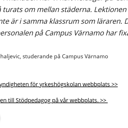
 turats om mellan städerna. Lektionen s
inte är i samma klassrum som läraren. D
personalen på Campus Värnamo har fixa
ihaljevic, studerande på Campus Värnamo
yndigheten för yrkeshögskolan webbplats >>
n till Stödpedagog på vår webbplats. >> 