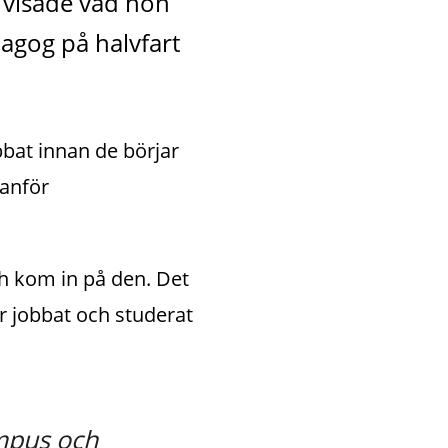
 visade vad hon 
gog på halvfart 
bat innan de börjar 
anför 
h kom in på den. Det 
r jobbat och studerat 
mpus och 