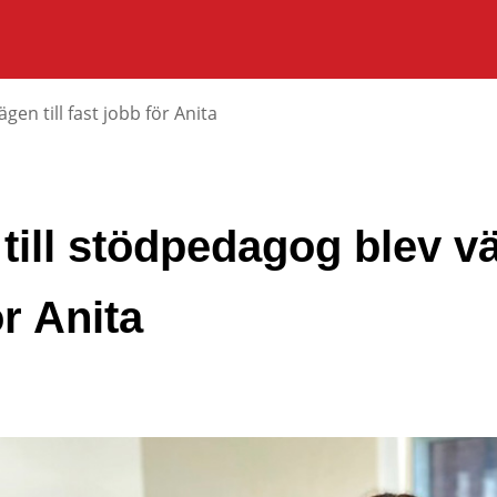
gen till fast jobb för Anita
till stödpedagog blev väg
ör Anita