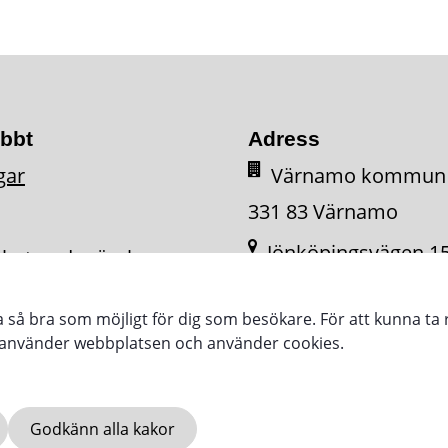
abbt
Adress
gar
Värnamo kommun
331 83 Värnamo
Jönköpingsvägen 1
ighetsredogörelse
331 34 Värnamo
ra så bra som möjligt för dig som besökare. För att kunna ta 
e använder webbplatsen och använder cookies.
Godkänn alla kakor