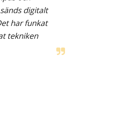
änds digitalt 
et har funkat 
t tekniken 