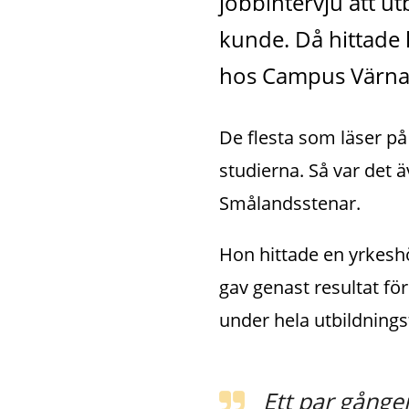
jobbintervju att ut
kunde. Då hittade
hos Campus Värn
De flesta som läser på 
studierna. Så var det ä
Smålandsstenar.
Hon hittade en yrkeshö
gav genast resultat för
under hela utbildnings
Ett par gånge