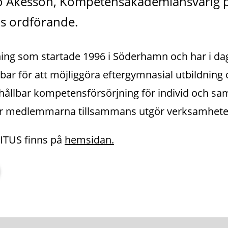
o Åkesson, Kompetensakademiansvarig 
s ordförande.
ening som startade 1996 i Söderhamn och har i dag
r för att möjliggöra eftergymnasial utbildning 
hållbar kompetensförsörjning för individ och samh
 där medlemmarna tillsammans utgör verksamhete
TUS finns på 
hemsidan.