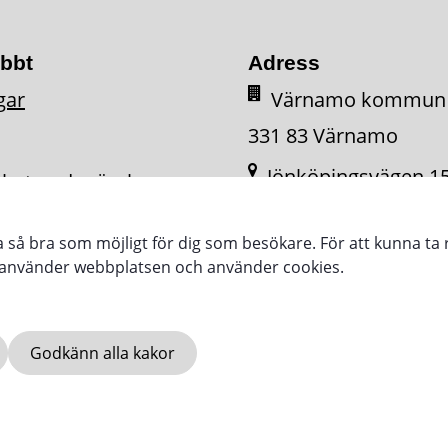
abbt
Adress
gar
Värnamo kommun
331 83 Värnamo
Jönköpingsvägen 1
ighetsredogörelse
331 34 Värnamo
ra så bra som möjligt för dig som besökare. För att kunna ta 
e använder webbplatsen och använder cookies.
Godkänn alla kakor
SE
VARNAMO.SE