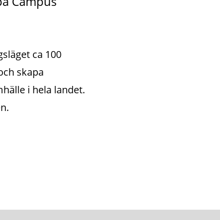
på Campus 
släget ca 100 
och skapa 
älle i hela landet. 
n.