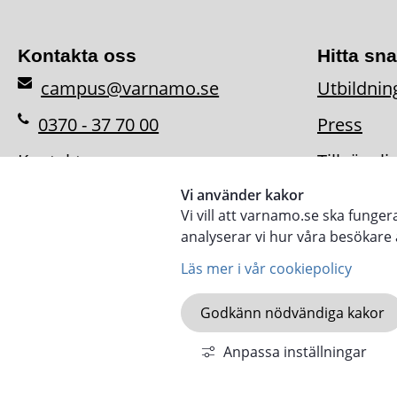
Kontakta oss
Hitta sn
campus@varnamo.se
Utbildnin
0370 - 37 70 00
Press
Kontaktpersoner
Tillgängl
Vi använder kakor
Vi vill att varnamo.se ska funge
analyserar vi hur våra besökar
Läs mer i vår cookiepolicy
Godkänn nödvändiga kakor
KOMMUN.VARNAMO.
Anpassa inställningar