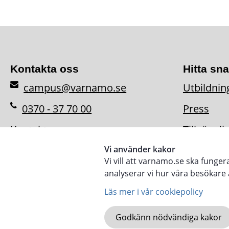
Kontakta oss
Hitta sn
campus@varnamo.se
Utbildnin
0370 - 37 70 00
Press
Kontaktpersoner
Tillgängl
Vi använder kakor
Vi vill att varnamo.se ska funge
analyserar vi hur våra besökar
Läs mer i vår cookiepolicy
Godkänn nödvändiga kakor