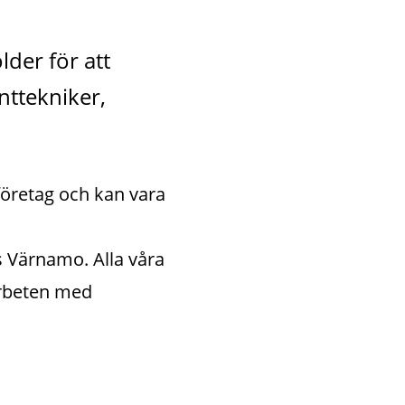
der för att 
ttekniker, 
retag och kan vara 
s Värnamo. Alla våra 
rbeten med 