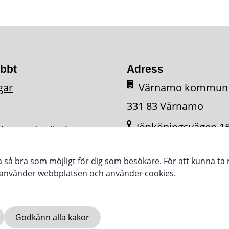
abbt
Adress
gar
Värnamo kommun
331 83 Värnamo
Jönköpingsvägen 1
ighetsredogörelse
331 34 Värnamo
ra så bra som möjligt för dig som besökare. För att kunna ta 
e använder webbplatsen och använder cookies.
Godkänn alla kakor