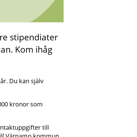
e stipendiater 
nan. Kom ihåg 
r. Du kan själv 
000 kronor som 
ktuppgifter till 
 till Värnamo kommun.