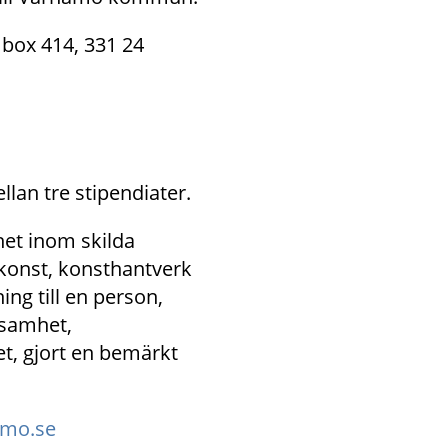
 box 414, 331 24 
an tre stipendiater.
et inom skilda 
 konst, konsthantverk 
g till en person, 
samhet, 
, gjort en bemärkt 
amo.se