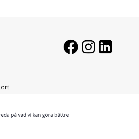
E
kort
 ENG
reda på vad vi kan göra bättre
 - DE