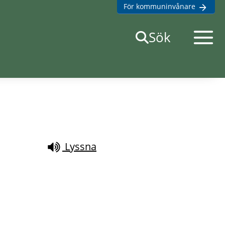
För kommuninvånare
Öppna
Sök
mobilme
Lyssna