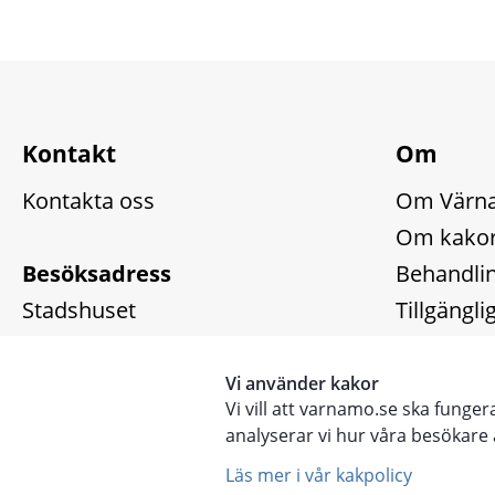
Kontakt
Om
Kontakta oss
Om Värn
Om kakor
Besöksadress
Behandlin
Stadshuset
Tillgängl
Kyrktorget 1, Värnamo
Arkiv
Vi använder kakor
Vi vill att varnamo.se ska funge
Nyhetsark
analyserar vi hur våra besökar
Läs mer i vår kakpolicy