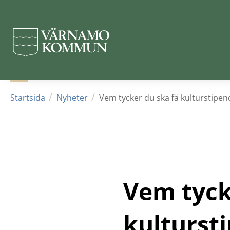
Hoppa
till
huvudinnehållet
/
/
Startsida
Nyheter
Vem tycker du ska få kulturstipe
Vem tycke
kulturst