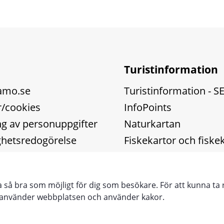
Turistinformation
amo.se
Turistinformation - S
/cookies
InfoPoints
g av personuppgifter
Naturkartan
ighetsredogörelse
Fiskekartor och fiske
Touristinformation -
ra så bra som möjligt för dig som besökare. För att kunna ta 
iv
Touristen Information
e använder webbplatsen och använder kakor.