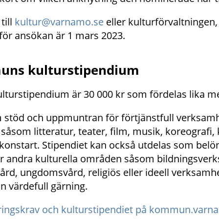
ill 
kultur@varnamo.se
 eller kulturförvaltningen,
för ansökan är 1 mars 2023.
ns kulturstipendium
rstipendium är 30 000 kr som fördelas lika mell
 stöd och uppmuntran för förtjänstfull verksamh
åsom litteratur, teater, film, musik, koreografi,
konstart. Stipendiet kan också utdelas som belönin
r andra kulturella områden såsom bildnings­verk
d, ungdomsvård, religiös eller ideell verksamhet
an värdefull gärning.
ingskrav och kulturstipendiet på kommun.varn