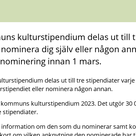
 kulturstipendium delas ut till tr
 nominera dig själv eller någon an
n nominering innan 1 mars.
stipendium delas ut till tre stipendiater varje å
urstipendiet eller nominera någon annan.
 kommuns kulturstipendium 2023. Det utgör 30 
e stipendiater.
 information om den som du nominerar samt konta
 kort om vilken anknytning den nominerade har