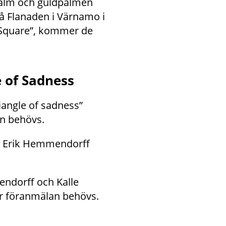
alm och guldpalmen 
 Flanaden i Värnamo i 
 Square”, kommer de 
 of Sadness
angle of sadness” 
an behövs.
h Erik Hemmendorff 
ndorff och Kalle 
er föranmälan behövs.