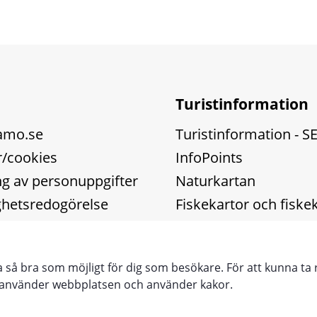
Turistinformation
amo.se
Turistinformation - S
/cookies
InfoPoints
g av personuppgifter
Naturkartan
ighetsredogörelse
Fiskekartor och fiske
Touristinformation -
ra så bra som möjligt för dig som besökare. För att kunna ta 
iv
Touristen Information
e använder webbplatsen och använder kakor.