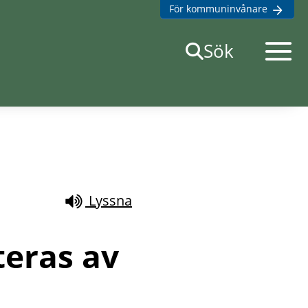
För kommuninvånare
Öppna
Sök
mobilme
Lyssna
eras av 