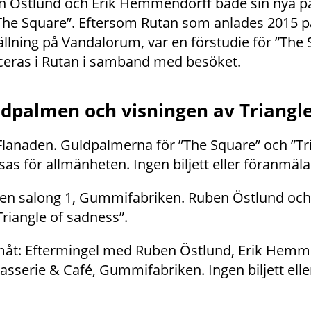
en Östlund och Erik Hemmendorff både sin nya p
”The Square”. Eftersom Rutan som anlades 2015 på
lning på Vandalorum, var en förstudie för ”The
ceras i Rutan i samband med besöket.
dpalmen och visningen av Triangle
Flanaden. Guldpalmerna för ”The Square” och ”Tri
isas för allmänheten. Ingen biljett eller föranmäl
den salong 1, Gummifabriken. Ruben Östlund oc
Triangle of sadness”.
måt: Eftermingel med Ruben Östlund, Erik Hemme
erie & Café, Gummifabriken. Ingen biljett ell