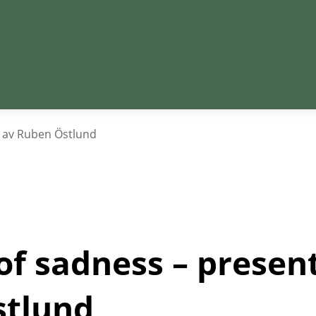
s av Ruben Östlund
of sadness – present
stlund