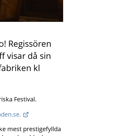
! Regissören 
visar då sin 
abriken kl 
ska Festival.
aden.se.
e mest prestigefyllda 