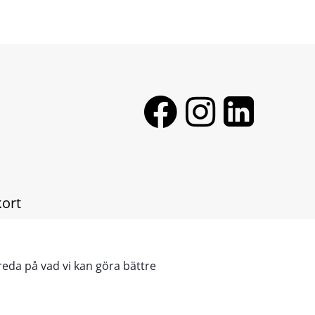
E
kort
 ENG
reda på vad vi kan göra bättre
 - DE