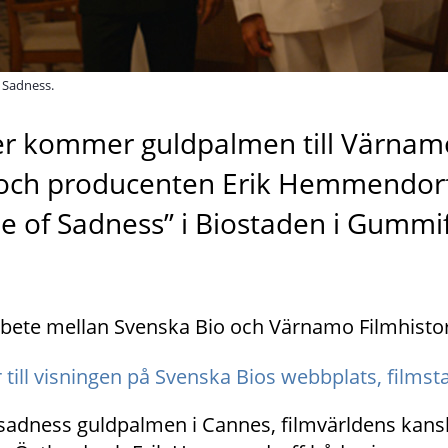
 Sadness.
r kommer guldpalmen till Värnamo
ch producenten Erik Hemmendorff 
le of Sadness” i Biostaden i Gummif
rbete mellan Svenska Bio och Värnamo Filmhistori
 till visningen på Svenska Bios webbplats, filmst
 sadness guldpalmen i Cannes, filmvärldens kansk