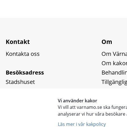
Kontakt
Om
Kontakta oss
Om Värn
Om kakor
Besöksadress
Behandlin
Stadshuset
Tillgängl
Kyrktorget 1, Värnamo
Arkiv
Vi använder kakor
Vi vill att varnamo.se ska funge
Nyhetsark
analyserar vi hur våra besökar
Läs mer i vår kakpolicy