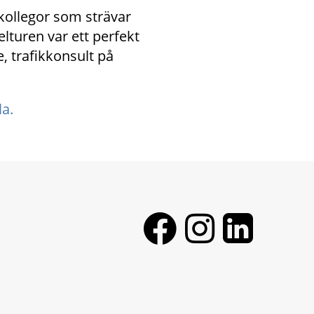
kollegor som strävar 
lturen var ett perfekt 
 trafikkonsult på 
a.
E