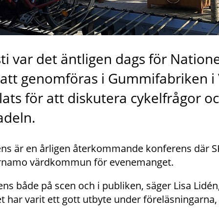
ti var det äntligen dags för Nationel
att genomföras i Gummifabriken i
lats för att diskutera cykelfrågor o
adeln.
ens är en årligen återkommande konferens där SKR
 Värnamo värdkommun för evenemanget.
ns både på scen och i publiken, säger Lisa Lidén,
r varit ett gott utbyte under föreläsningarna, t