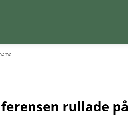
ärnamo
erensen rullade på 
o