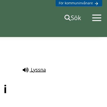
För kommuninvånare
Öppna
Sök
mobilme
Lyssna
i 