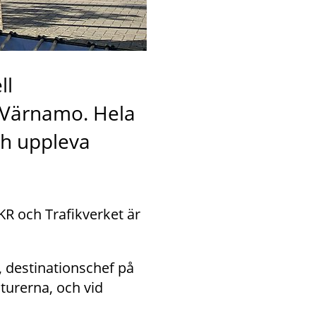
l 
 Värnamo. Hela 
ch uppleva 
 och Trafikverket är 
 destinationschef på 
urerna, och vid 