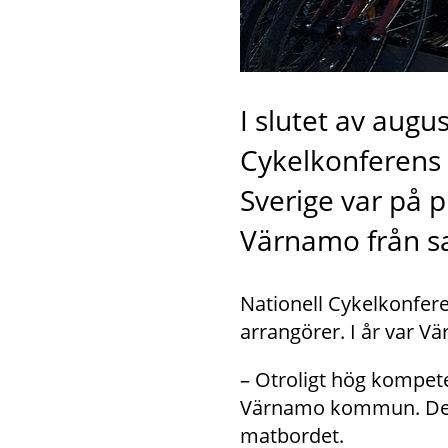
I slutet av augus
Cykelkonferens 
Sverige var på p
Värnamo från s
Nationell Cykelkonfer
arrangörer. I år var
– Otroligt hög kompete
Värnamo kommun. Det ha
matbordet.