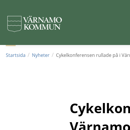
Hoppa
till
huvudinnehållet
/
/
Startsida
Nyheter
Cykelkonferensen rullade på i V
Cykelkonf
Värnam