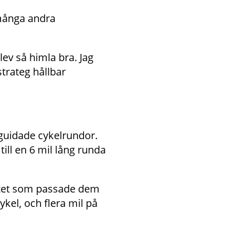
många andra 
ev så himla bra. Jag 
strateg hållbar 
guidade cykelrundor. 
ill en 6 mil lång runda 
ttet som passade dem 
kel, och flera mil på 