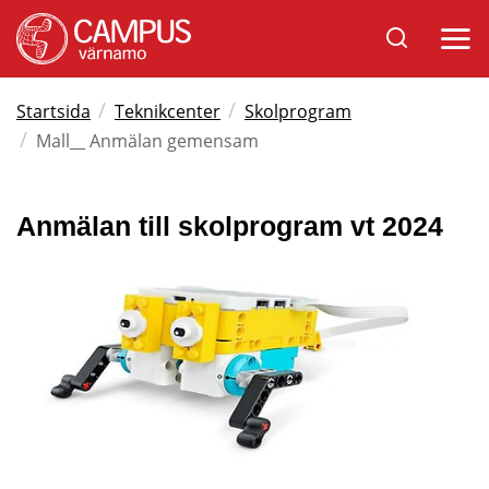
Sök
Öppna
på
mobil
Varnamo.se
/
/
Startsida
Teknikcenter
Skolprogram
/
Mall__ Anmälan gemensam
Anmälan till skolprogram vt 2024