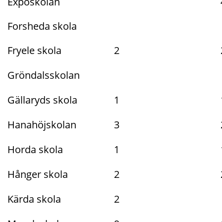
Exposkolan
Forsheda skola
Fryele skola
2
Gröndalsskolan
Gällaryds skola
1
Hanahöjskolan
3
Horda skola
1
Hånger skola
2
Kärda skola
2