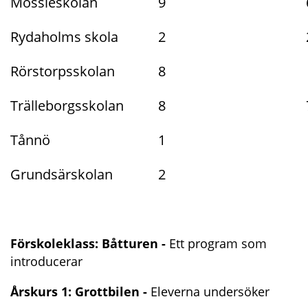
Mossleskolan
9
Rydaholms skola
2
Rörstorpsskolan
8
Trälleborgsskolan
8
Tånnö
1
Grundsärskolan
2
Förskoleklass: Båtturen - 
Ett program som 
introducerar
Årskurs 1: Grottbilen -
 Eleverna undersöker