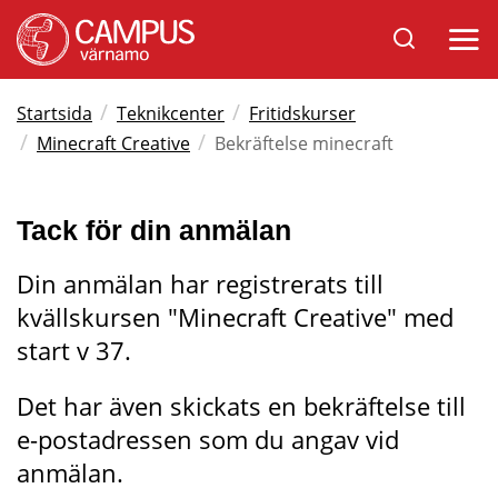
Sök
Öppna
på
mobil
Varnamo.se
/
/
Startsida
Teknikcenter
Fritidskurser
/
/
Minecraft Creative
Bekräftelse minecraft
Tack för din anmälan
Din anmälan har registrerats till 
kvällskursen "Minecraft Creative" med 
start v 37.
Det har även skickats en bekräftelse till 
e-postadressen som du angav vid 
anmälan.