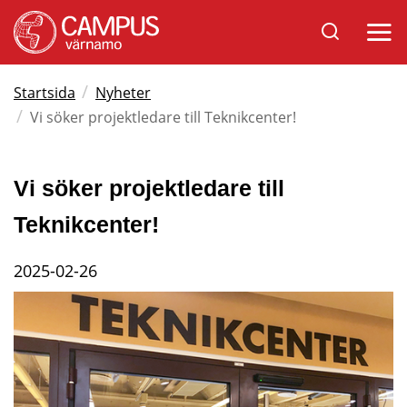
Sök
Öppna
på
mobil
Varnamo.se
/
Startsida
Nyheter
/
Vi söker projektledare till Teknikcenter!
Vi söker projektledare till 
Teknikcenter!
2025-02-26