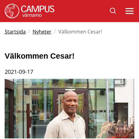
Sök
Öppna
på
mobil
Varnamo.se
/
/
Startsida
Nyheter
Välkommen Cesar!
Välkommen Cesar!
2021-09-17