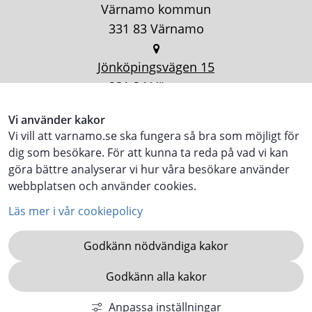
Värnamo kommun
331 83 Värnamo
Jönköpingsvägen 15
331 34 Värnamo
Vi använder kakor
Vi vill att varnamo.se ska fungera så bra som möjligt för
dig som besökare. För att kunna ta reda på vad vi kan
göra bättre analyserar vi hur våra besökare använder
webbplatsen och använder cookies.
Läs mer i vår cookiepolicy
Godkänn nödvändiga kakor
Godkänn alla kakor
KOMMUN.VARNAMO.SE
Anpassa inställningar