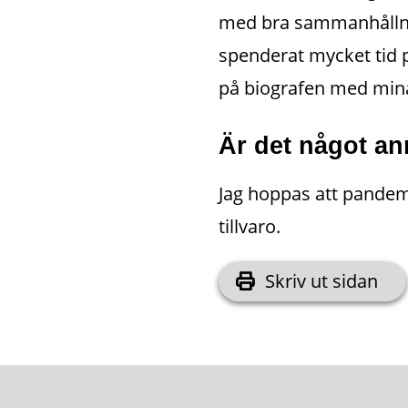
med bra sammanhållnin
spenderat mycket tid p
på biografen med mina 
Är det något ann
Jag hoppas att pandemin
tillvaro.
Skriv ut sidan