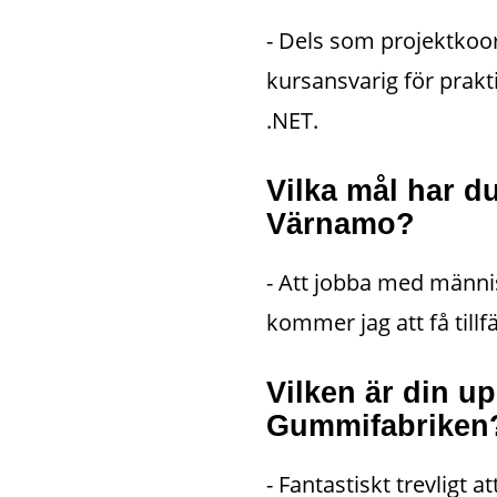
- Dels som projektkoor
kursansvarig för prak
.NET.
Vilka mål har du
Värnamo?
- Att jobba med männis
kommer jag att få till
Vilken är din u
Gummifabriken
- Fantastiskt trevligt