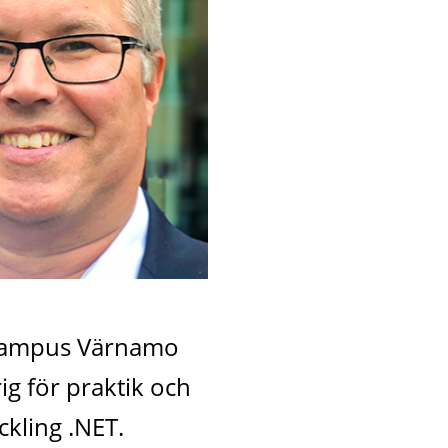
 Campus Värnamo 
 för praktik och 
kling .NET.