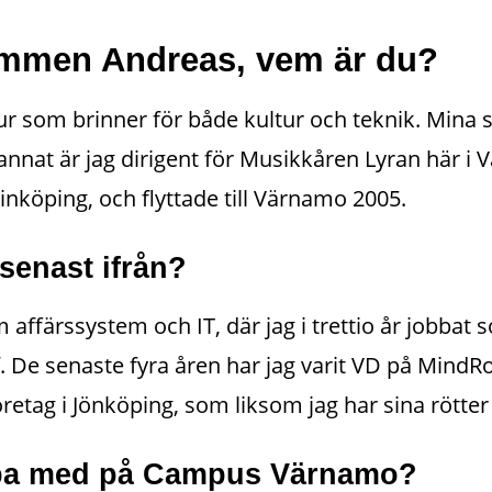
ommen Andreas, vem är du?
gur som brinner för både kultur och teknik. Mina st
nnat är jag dirigent för Musikkåren Lyran här i V
inköping, och flyttade till Värnamo 2005.
senast ifrån?
affärssystem och IT, där jag i trettio år jobbat s
. De senaste fyra åren har jag varit VD på MindRoa
etag i Jönköping, som liksom jag har sina rötter 
bba med på Campus Värnamo?