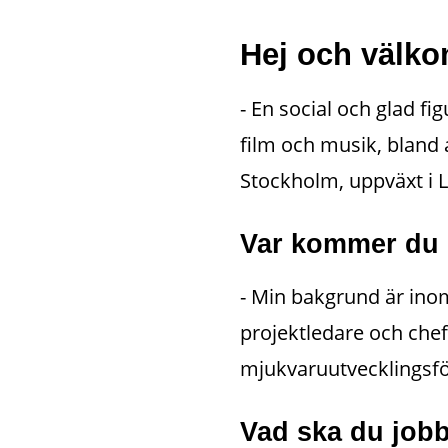
Hej och välk
- En social och glad fi
film och musik, bland a
Stockholm, uppväxt i L
Var kommer du 
- Min bakgrund är inom 
projektledare och chef
mjukvaruutvecklingsför
Vad ska du jo