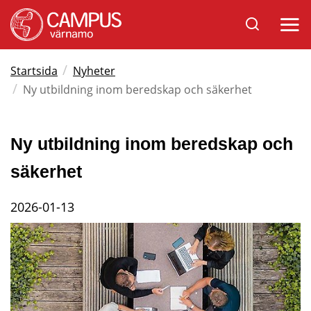
Sök
Öppna
på
mobil
Varnamo.se
/
Startsida
Nyheter
/
Ny utbildning inom beredskap och säkerhet
Ny utbildning inom beredskap och 
säkerhet
2026-01-13