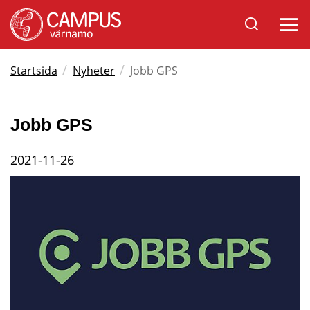
Sök
Öppna
på
mobil
Varnamo.se
/
/
Startsida
Nyheter
Jobb GPS
Jobb GPS
2021-11-26