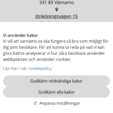
331 83 Värnamo
Jönköpingsvägen 15
331 34 Värnamo
Vi använder kakor
Vi vill att varnamo.se ska fungera så bra som möjligt för
dig som besökare. För att kunna ta reda på vad vi kan
göra bättre analyserar vi hur våra besökare använder
webbplatsen och använder cookies.
Läs mer i vår cookiepolicy
Godkänn nödvändiga kakor
Godkänn alla kakor
KOMMUN.VARNAMO.SE
Anpassa inställningar
VARNAMO.SE