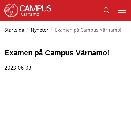
Sök
Öppna
på
mobil
Varnamo.se
/
/
Startsida
Nyheter
Examen på Campus Värnamo!
Examen på Campus Värnamo!
2023-06-03