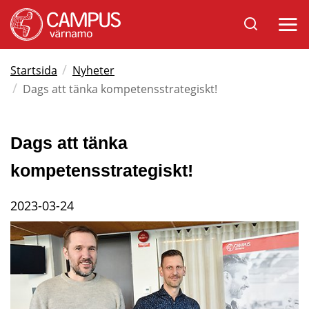
Sök
Öppna
på
mobil
Varnamo.se
/
Startsida
Nyheter
/
Dags att tänka kompetensstrategiskt!
Dags att tänka 
kompetensstrategiskt!
2023-03-24