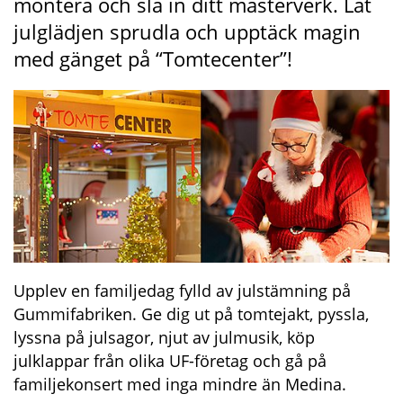
montera och slå in ditt mästerverk. Låt 
julglädjen sprudla och upptäck magin 
med gänget på “Tomtecenter”!
Upplev en familjedag fylld av julstämning på 
Gummifabriken. Ge dig ut på tomtejakt, pyssla, 
lyssna på julsagor, njut av julmusik, köp 
julklappar från olika UF-företag och gå på 
familjekonsert med inga mindre än Medina.