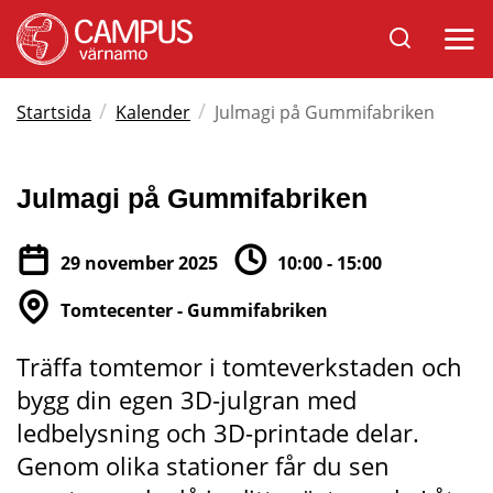
Sök
Öppna
på
mobil
Varnamo.se
/
/
Startsida
Kalender
Julmagi på Gummifabriken
Julmagi på Gummifabriken
29 november 2025
10:00 - 15:00
Tomtecenter - Gummifabriken
Träffa tomtemor i tomteverkstaden och 
bygg din egen 3D-julgran med 
ledbelysning och 3D-printade delar. 
Genom olika stationer får du sen 