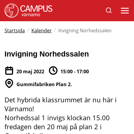
Sök
Öppna
på
mobil
Varnamo.se
/
/
Startsida
Kalender
Invigning Norhedssalen
Invigning Norhedssalen
20 maj 2022
15:00 - 17:00
Gummifabriken Plan 2.
Det hybrida klassrummet är nu här i 
Värnamo! 
Norhedssal 1 invigs klockan 15.00 
fredagen den 20 maj på plan 2 i 