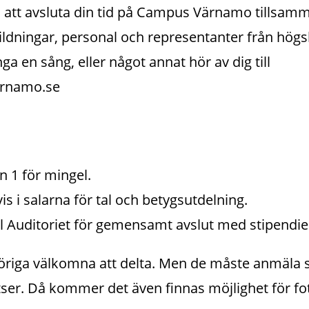
n att avsluta din tid på Campus Värnamo tillsa
bildningar, personal och representanter från hög
junga en sång, eller något annat hör av dig till
arnamo.se
n 1 för mingel.
is i salarna för tal och betygsutdelning.
till Auditoriet för gemensamt avslut med stipendie
öriga välkomna att delta. Men de måste anmäla si
ser. Då kommer det även finnas möjlighet för fot