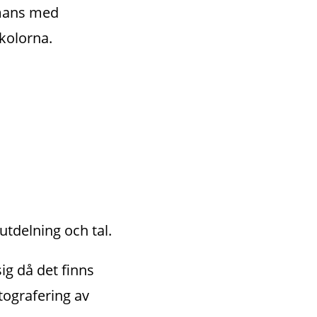
mmans med
skolorna.
utdelning och tal.
g då det finns 
ografering av 