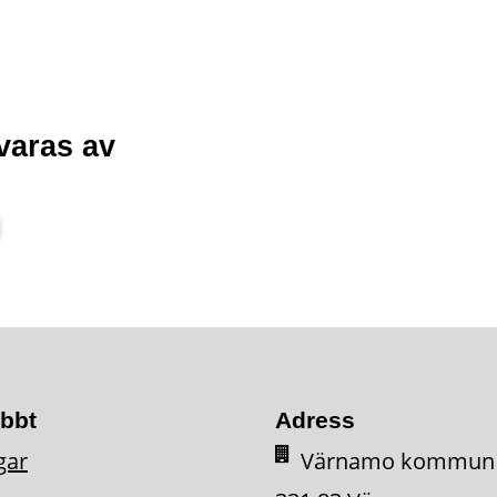
varas av
abbt
Adress
gar
Värnamo kommun