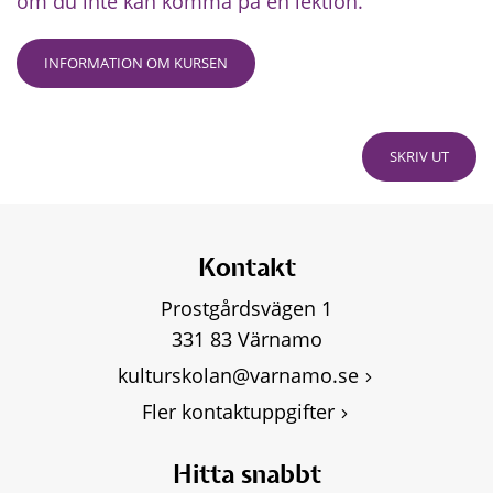
om du inte kan komma på en lektion.
INFORMATION OM KURSEN
SKRIV UT
Kontakt
Prostgårdsvägen 1
331 83 Värnamo
kulturskolan@varnamo.se
Fler kontaktuppgifter
Hitta snabbt