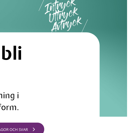
li 
ing i 
 form.
ÅGOR OCH SVAR