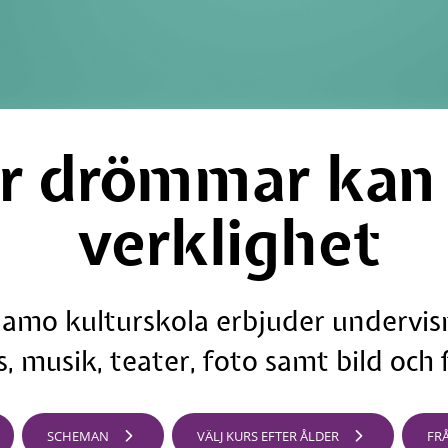
r drömmar kan b
verklighet
amo kulturskola erbjuder undervisn
, musik, teater, foto samt bild och
SCHEMAN
VÄLJ KURS EFTER ÅLDER
FR