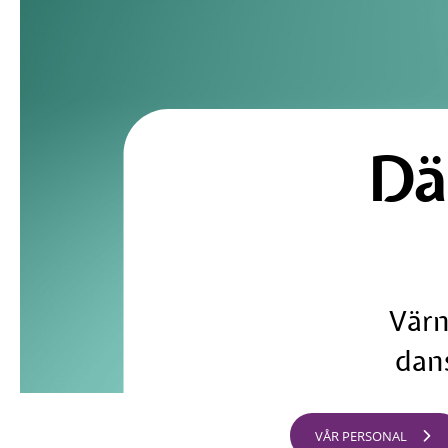
Dä
Värn
dans
VÅR PERSONAL