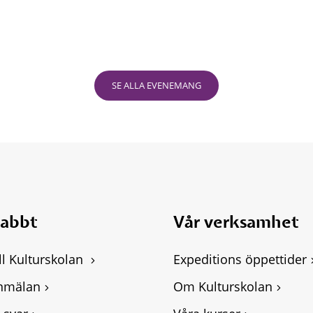
SE ALLA EVENEMANG
nabbt
Vår verksamhet
ll Kulturskolan 
Expeditions öppettider
nmälan
Om Kulturskolan