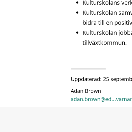
Kulturskolans ve
Kulturskolan samv
bidra till en posi
Kulturskolan jobb
tillväxtkommun.
Uppdaterad: 25 septemb
Adan Brown
adan.brown@edu.varna