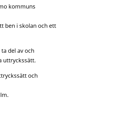
rnamo kommuns 
t ben i skolan och ett 
ta del av och 
 uttryckssätt.
tryckssätt och 
ilm.