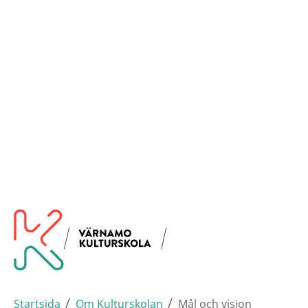
Hoppa
Varna
Till startsidan
till
huvudinnehållet
/
/
Startsida
Om Kulturskolan
Mål och vision