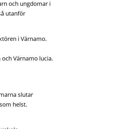
rn och ungdomar i 
å utanför 
ktören i Värnamo. 
n och Värnamo lucia.
marna slutar 
som helst. 