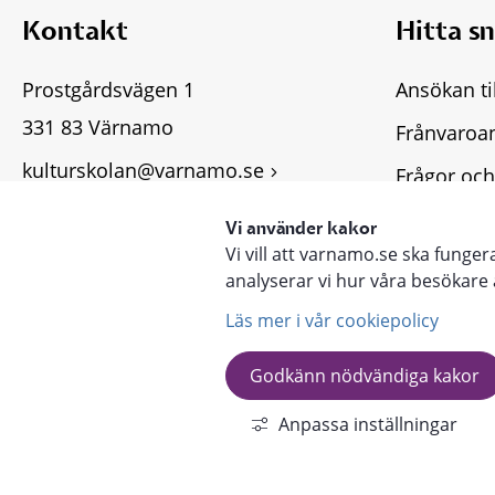
Kontakt
Hitta s
Prostgårdsvägen 1
Ansökan ti
331 83 Värnamo
Frånvaroa
kulturskolan@varnamo.se
Frågor och
Fler kontaktuppgifter
Tillgängli
Vi använder kakor
Vi vill att varnamo.se ska funge
Lämna syn
analyserar vi hur våra besökar
Läs mer i vår cookiepolicy
Godkänn nödvändiga kakor
KOMMUN
Anpassa inställningar