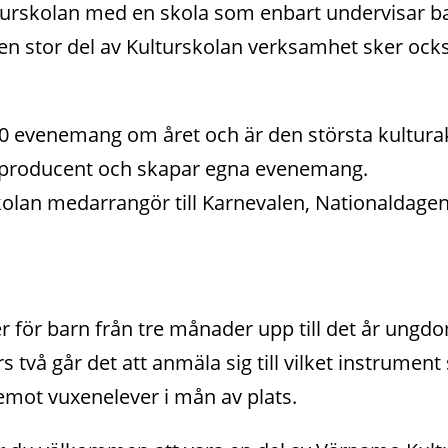
urskolan med en skola som enbart undervisar ba
n stor del av Kulturskolan verksamhet sker ocks
00 evenemang om året och är den största kultura
 producent och skapar egna evenemang. 
kolan medarrangör till Karnevalen, Nationaldage
r för barn från tre månader upp till det år ungdo
 två går det att anmäla sig till vilket instrument 
emot vuxenelever i mån av plats.