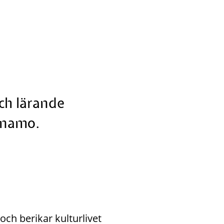
h lärande 
rnamo.
h berikar kulturlivet 