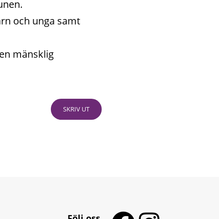
unen.
arn och unga samt 
en mänsklig 
SKRIV UT
Följ oss