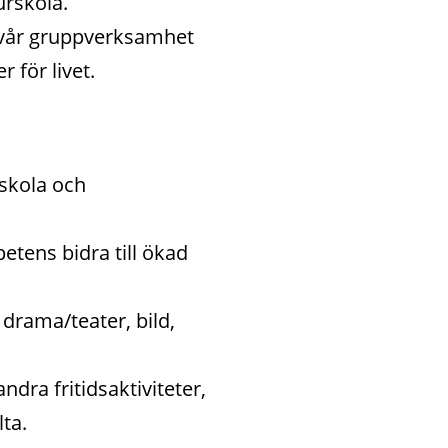
rskola. 
i vår gruppverksamhet 
 för livet.
skola och 
ens bidra till ökad 
drama/teater, bild, 
dra fritidsaktiviteter, 
ta.