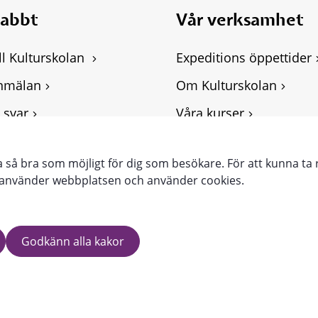
nabbt
Vår verksamhet
ll Kulturskolan 
Expeditions öppettider
nmälan
Om Kulturskolan
 svar
Våra kurser
ghetsredogörelse
Personuppgifter, GDPR
ra så bra som möjligt för dig som besökare. För att kunna ta 
punkter
e använder webbplatsen och använder cookies.
Godkänn alla kakor
.VARNAMO.SE
WWW.VARNAMO.SE