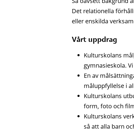
Så oavsett bakgrund ä
Det relationella förhål
eller enskilda verksamh
Vårt uppdrag
Kulturskolans målg
gymnasieskola. Vi
En av målsättning
måluppfyllelse i a
Kulturskolans utbu
form, foto och fil
Kulturskolans verks
så att alla barn 