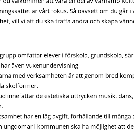
r du välkommen att vara en del av Värnamo Kultu
lningssättet är vårt fokus. Så oavsett om du går 
et, vill vi att du ska träffa andra och skapa vänner
rupp omfattar elever i förskola, grundskola, sär
 har även vuxenundervisning
arna med verksamheten är att genom bred kompet
lla skolformer.
d innefattar de estetiska uttrycken musik, dans, 
m.
amhet har en låg avgift, förhållande till många an
och ungdomar i kommunen ska ha möjlighet att del