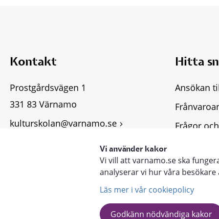
Kontakt
Hitta s
Prostgårdsvägen 1
Ansökan ti
331 83 Värnamo
Frånvaroa
kulturskolan@varnamo.se
Frågor och
Fler kontaktuppgifter
Tillgängli
Vi använder kakor
Vi vill att varnamo.se ska funge
Lämna syn
analyserar vi hur våra besökar
Läs mer i vår cookiepolicy
Godkänn nödvändiga kakor