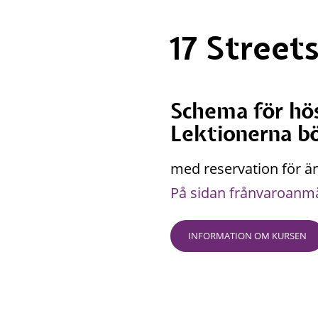
17 Stree
Schema för hö
Lektionerna bö
med reservation för ä
På sidan frånvaroanmä
INFORMATION OM KURSEN