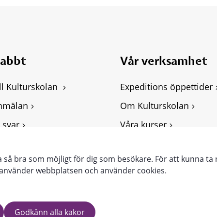
nabbt
Vår verksamhet
ll Kulturskolan 
Expeditions öppettider
nmälan
Om Kulturskolan
 svar
Våra kurser
ghetsredogörelse
Personuppgifter, GDPR
ra så bra som möjligt för dig som besökare. För att kunna ta 
punkter
e använder webbplatsen och använder cookies.
Godkänn alla kakor