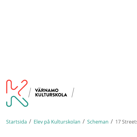
Hoppa
Varna
Till startsidan
till
huvudinnehållet
/
/
/
Startsida
Elev på Kulturskolan
Scheman
17 Stree