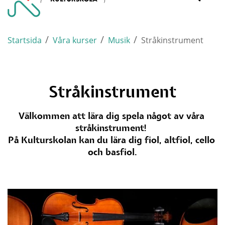
Varnamo.
mobi
/
/
/
Startsida
Våra kurser
Musik
Stråkinstrument
Stråkinstrument
Välkommen att lära dig spela något av våra 
stråkinstrument! 
På Kulturskolan kan du lära dig fiol, altfiol, cello 
och basfiol.