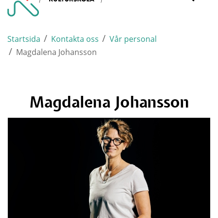
Varnamo.
mobi
/
/
Startsida
Kontakta oss
Vår personal
/
Magdalena Johansson
Magdalena Johansson