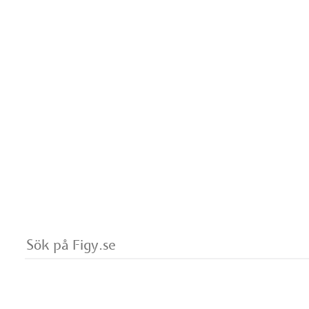
.se
Vad
vill
du
söka
på?