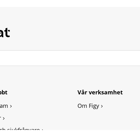
at
bbt
Vår verksamhet
ram
Om Figy
r
ch sjukfrånvaro