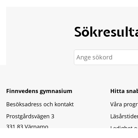
Sökresult
Finnvedens gymnasium
Hitta sna
Besöksadress och kontakt
Våra prog
Prostgårdsvägen 3 
Läsårstide
331 83 Värnamo
Ledighet o