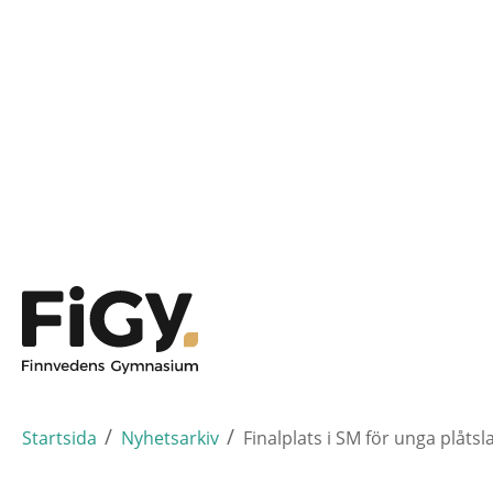
Hoppa
Varnamo
Till startsidan
till
huvudinnehållet
/
/
Startsida
Nyhetsarkiv
Finalplats i SM för unga plåts