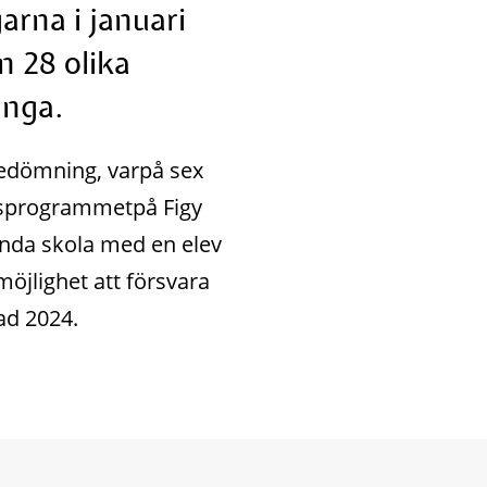
arna i januari 
 28 olika 
ånga.
 bedömning, varpå sex 
ngsprogrammetpå Figy 
nda skola med en elev 
öjlighet att försvara 
ad 2024.