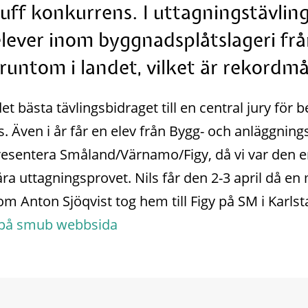
tuff konkurrens. I uttagningstävling
elever inom byggnadsplåtslageri från
runtom i landet, vilket är rekordm
det bästa tävlingsbidraget till en central jury för
tts. Även i år får en elev från Bygg- och anläggni
resentera Småland/Värnamo/Figy, då vi var den e
a uttagningsprovet. Nils får den 2-3 april då en m
om Anton Sjöqvist tog hem till Figy på SM i Karlst
 på smub webbsida 