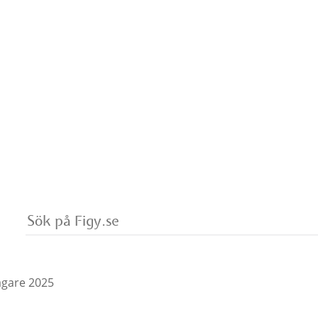
.se
Vad
vill
du
söka
på?
lagare 2025