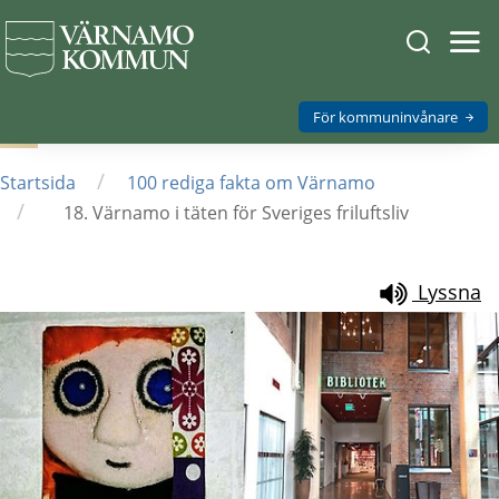
Sök
Öpp
men
på
mob
Varnamo.
För kommuninvånare
/
Startsida
100 rediga fakta om Värnamo
/
18. Värnamo i täten för Sveriges friluftsliv
Lyssna