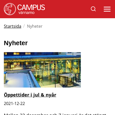
Sök
Öppna
på
mobil
Varnamo.se
/
Startsida
Nyheter
Nyheter
Öppettider i jul & nyår
2021-12-22