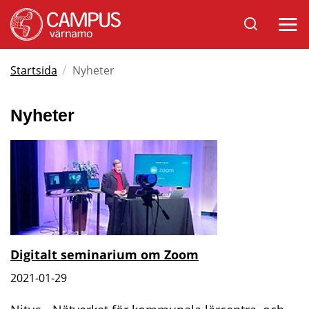
Sök
Öppna
på
mobil
Varnamo.se
/
Startsida
Nyheter
Nyheter
Digitalt seminarium om Zoom
2021-01-29